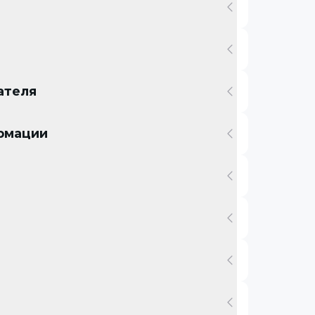
ателя
ормации