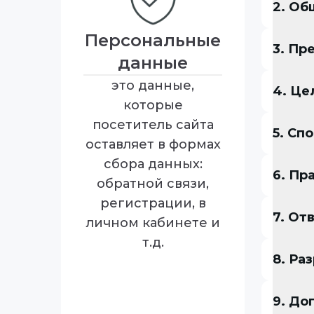
2. Об
Персональные
3. Пр
данные
это данные,
4. Це
которые
посетитель сайта
5. Сп
оставляет в формах
сбора данных:
6. Пр
обратной связи,
регистрации, в
7. От
личном кабинете и
т.д.
8. Ра
9. До