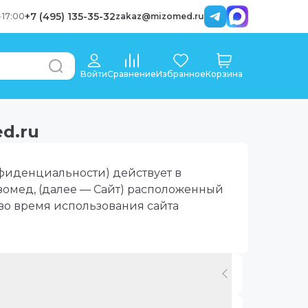
+7 (495) 135-35-32
-
17:00
zakaz@mizomed.ru
Войти
Сравнение
Избранное
Корзина
d.ru
фиденциальности) действует в
омед, (далее — Сайт) расположенный
 во время использования сайта