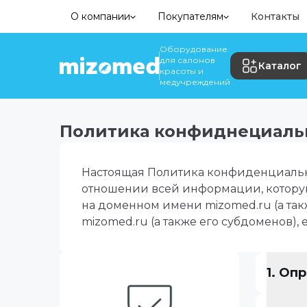
О компании
Покупателям
Контакты
Оборудование
для салонов
Каталог
красоты и
медучреждений
Политика конфиднециальн
Настоящая Политика конфиденциальн
отношении всей информации, которую
на доменном имени mizomed.ru (а так
mizomed.ru (а также его субдоменов), 
1. Оп