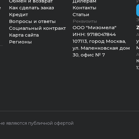
Обмен и возврат
Дилерам
И
е
Как сделать заказ
Контакты
Кредит
Статьи
Э
Вопросы и ответы
Реквизиты
ООО "Мизомела"
Социальный контракт
ИНН:
9718047844
А
Карта сайта
у
107113, город Москва,
Регионы
М
ул. Маленковская дом
А
30, офис № 7
К
1
 не являются публичной офертой