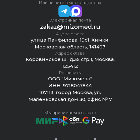
Или пишите в мессенджерах
Электронная почта
zakaz@mizomed.ru
Адрес офиса
улица Панфилова, 19с1, Химки,
Московская область, 141407
Адрес склада
Коровинское ш., д.35 стр.1, Москва,
125412
Реквизиты
ООО "Мизомела"
ИНН:
9718047844
107113, город Москва, ул.
Маленковская дом 30, офис № 7
Мы принимаем к оплате