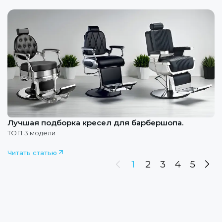
Лучшая подборка кресел для барбершопа.
ТОП 3 модели
Читать статью
1
1
2
3
4
5