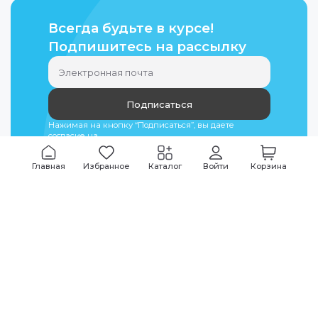
Всегда будьте в курсе!
Подпишитесь на рассылку
Подписаться
Нажимая на кнопку “Подписаться”, вы даете
согласие на
обработку персональных данных
Главная
Избранное
Каталог
Войти
Корзина
Мы всегда на связи
График работы
Будни
09:00
-
20:00
|
Выходные дни
10:00
-
17:00
Звоните по всем вопросам
+7 (495) 135-35-32
Или пишите в мессенджерах