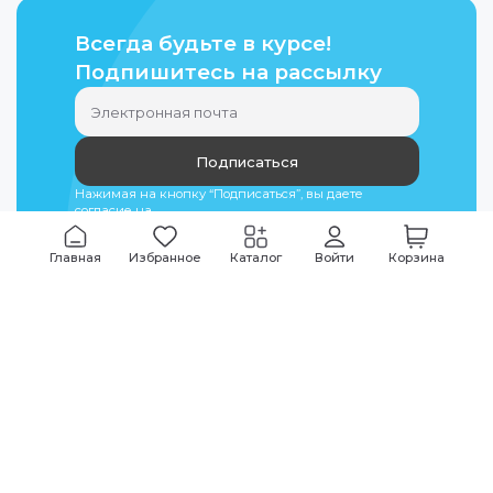
Всегда будьте в курсе!
Подпишитесь на рассылку
Подписаться
Нажимая на кнопку “Подписаться”, вы даете
согласие на
обработку персональных данных
Главная
Избранное
Каталог
Войти
Корзина
Мы всегда на связи
График работы
Будни
09:00
-
20:00
|
Выходные дни
10:00
-
17:00
Звоните по всем вопросам
+7 (495) 135-35-32
Или пишите в мессенджерах