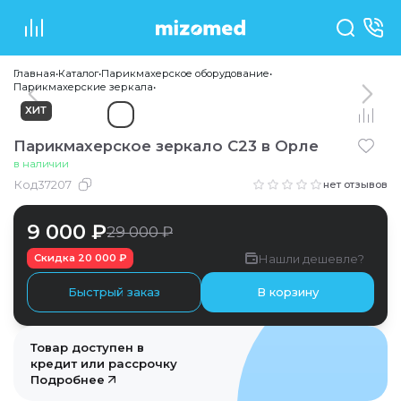
Главная
•
Каталог
•
Парикмахерское оборудование
•
Парикмахерские зеркала
•
ХИТ
Парикмахерское зеркало С23
в Орле
в наличии
Код
37207
нет отзывов
9 000 ₽
29 000 ₽
Нашли дешевле?
Скидка
20 000 ₽
Быстрый заказ
В корзину
Товар доступен в
кредит или рассрочку
Подробнее