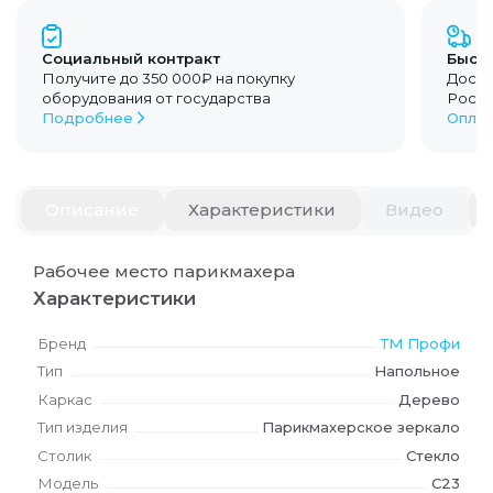
Социальный контракт
Быстр
Получите до 350 000₽ на покупку
Доста
оборудования от государства
Росс
Подробнее
Оплат
Описание
Описание
Характеристики
Видео
Рабочее место парикмахера
Характеристики
Рабочее место парикмахера
Бренд
ТМ Профи
Характеристики
Тип
Напольное
Бренд
ТМ Профи
Каркас
Дерево
Тип
Напольное
Тип изделия
Парикмахерское зеркало
Каркас
Дерево
Столик
Стекло
Тип изделия
Парикмахерское зеркало
Модель
С23
Столик
Стекло
Габаритные размеры
68 x 22 x 197 см
Модель
С23
Вес с упаковкой
36 кг