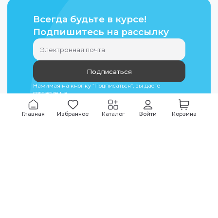
Всегда будьте в курсе!
Подпишитесь на рассылку
Подписаться
Нажимая на кнопку “Подписаться”, вы даете
согласие на
обработку персональных данных
Главная
Избранное
Каталог
Войти
Корзина
Мы всегда на связи
График работы
Будни
09:00
-
20:00
|
Выходные дни
10:00
-
17:00
Звоните по всем вопросам
+7 (495) 135-35-32
Или пишите в мессенджерах