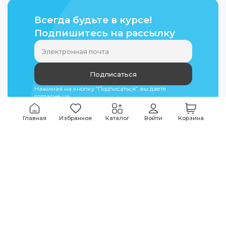
Всегда будьте в курсе!
Подпишитесь на рассылку
Подписаться
Нажимая на кнопку “Подписаться”, вы даете
согласие на
обработку персональных данных
Главная
Избранное
Каталог
Войти
Корзина
Мы всегда на связи
График работы
Будни
09:00
-
20:00
|
Выходные дни
10:00
-
17:00
Звоните по всем вопросам
+7 (495) 135-35-32
Или пишите в мессенджерах