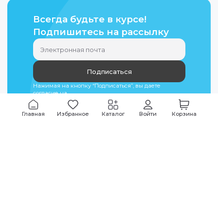
Всегда будьте в курсе!
Подпишитесь на рассылку
Подписаться
Нажимая на кнопку “Подписаться”, вы даете
согласие на
обработку персональных данных
Главная
Избранное
Каталог
Войти
Корзина
Мы всегда на связи
График работы
Будни
09:00
-
20:00
|
Выходные дни
10:00
-
17:00
Звоните по всем вопросам
+7 (495) 135-35-32
Или пишите в мессенджерах