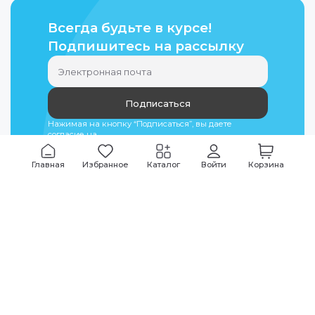
Всегда будьте в курсе!
Подпишитесь на рассылку
Подписаться
Нажимая на кнопку “Подписаться”, вы даете
согласие на
обработку персональных данных
Главная
Избранное
Каталог
Войти
Корзина
Мы всегда на связи
График работы
Будни
09:00
-
20:00
|
Выходные дни
10:00
-
17:00
Звоните по всем вопросам
+7 (495) 135-35-32
Или пишите в мессенджерах