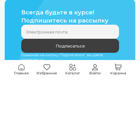
Всегда будьте в курсе!
Подпишитесь на рассылку
Подписаться
Нажимая на кнопку “Подписаться”, вы даете
согласие на
обработку персональных данных
Главная
Избранное
Каталог
Войти
Корзина
Мы всегда на связи
График работы
Будни
09:00
-
20:00
|
Выходные дни
10:00
-
17:00
Звоните по всем вопросам
+7 (495) 135-35-32
Или пишите в мессенджерах