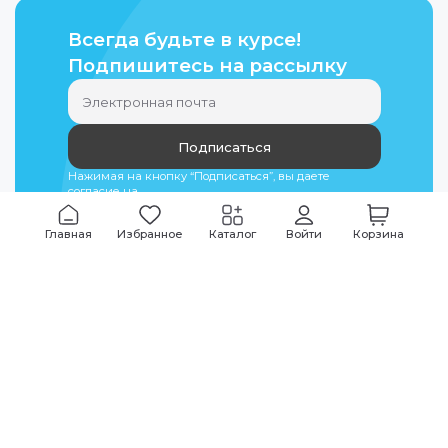
Всегда будьте в курсе!
Подпишитесь на рассылку
Подписаться
Нажимая на кнопку “Подписаться”, вы даете
согласие на
обработку персональных данных
Главная
Избранное
Каталог
Войти
Корзина
Мы всегда на связи
График работы
Будни
09:00
-
20:00
|
Выходные дни
10:00
-
17:00
Звоните по всем вопросам
+7 (495) 135-35-32
Или пишите в мессенджерах