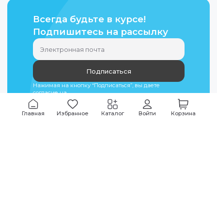
Всегда будьте в курсе!
Подпишитесь на рассылку
Подписаться
Нажимая на кнопку “Подписаться”, вы даете
согласие на
обработку персональных данных
Главная
Избранное
Каталог
Войти
Корзина
Мы всегда на связи
График работы
Будни
09:00
-
20:00
|
Выходные дни
10:00
-
17:00
Звоните по всем вопросам
+7 (495) 135-35-32
Или пишите в мессенджерах