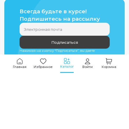
Всегда будьте в курсе!
Подпишитесь на рассылку
Подписаться
Нажимая на кнопку “Подписаться”, вы даете
согласие на
обработку персональных данных
Каталог
Главная
Избранное
Войти
Корзина
Мы всегда на связи
График работы
Будни
09:00
-
20:00
|
Выходные дни
10:00
-
17:00
Звоните по всем вопросам
+7 (495) 135-35-32
Или пишите в мессенджерах