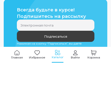
Всегда будьте в курсе!
Подпишитесь на рассылку
Подписаться
Нажимая на кнопку “Подписаться”, вы даете
согласие на
обработку персональных данных
Каталог
Главная
Избранное
Войти
Корзина
Мы всегда на связи
График работы
Будни
09:00
-
20:00
|
Выходные дни
10:00
-
17:00
Звоните по всем вопросам
+7 (495) 135-35-32
Или пишите в мессенджерах