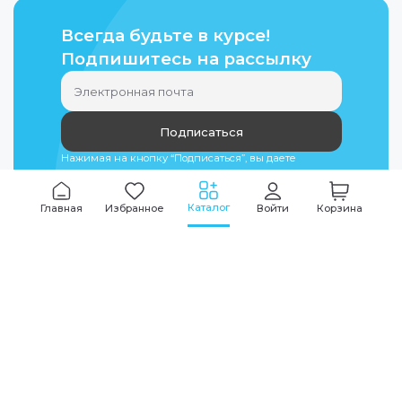
Всегда будьте в курсе!
Подпишитесь на рассылку
Подписаться
Нажимая на кнопку “Подписаться”, вы даете
согласие на
обработку персональных данных
Каталог
Главная
Избранное
Войти
Корзина
Мы всегда на связи
График работы
Будни
09:00
-
20:00
|
Выходные дни
10:00
-
17:00
Звоните по всем вопросам
+7 (495) 135-35-32
Или пишите в мессенджерах