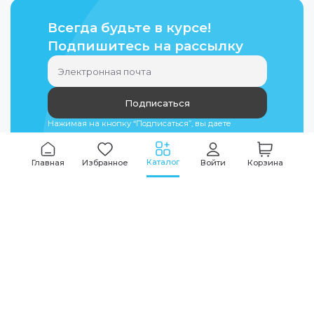
Всегда будьте в курсе!
Подпишитесь на рассылку
Подписаться
Нажимая на кнопку “Подписаться”, вы даете
согласие на
обработку персональных данных
Каталог
Главная
Избранное
Войти
Корзина
Мы всегда на связи
График работы
Будни
09:00
-
20:00
|
Выходные дни
10:00
-
17:00
Звоните по всем вопросам
+7 (495) 135-35-32
Или пишите в мессенджерах