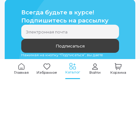
Всегда будьте в курсе!
Подпишитесь на рассылку
Подписаться
Нажимая на кнопку “Подписаться”, вы даете
согласие на
обработку персональных данных
Каталог
Главная
Избранное
Войти
Корзина
Мы всегда на связи
График работы
Будни
09:00
-
20:00
|
Выходные дни
10:00
-
17:00
Звоните по всем вопросам
+7 (495) 135-35-32
Или пишите в мессенджерах