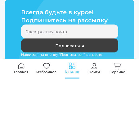
Всегда будьте в курсе!
Подпишитесь на рассылку
Подписаться
Нажимая на кнопку “Подписаться”, вы даете
согласие на
обработку персональных данных
Каталог
Главная
Избранное
Войти
Корзина
Мы всегда на связи
График работы
Будни
09:00
-
20:00
|
Выходные дни
10:00
-
17:00
Звоните по всем вопросам
+7 (495) 135-35-32
Или пишите в мессенджерах