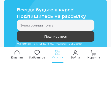
Всегда будьте в курсе!
Подпишитесь на рассылку
Подписаться
Нажимая на кнопку “Подписаться”, вы даете
согласие на
обработку персональных данных
Каталог
Главная
Избранное
Войти
Корзина
Мы всегда на связи
График работы
Будни
09:00
-
20:00
|
Выходные дни
10:00
-
17:00
Звоните по всем вопросам
+7 (495) 135-35-32
Или пишите в мессенджерах