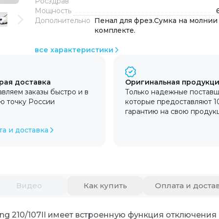
Росздрав
Мощность
Дополнительно
Пенал для фрез.Сумка на молнии
комплекте.
все характеристики
рая доставка
Оригинальная продукц
вляем заказы быстро и в
Только надежные поставщ
ю точку России
которые предоставляют 
гарантию на свою продук
та и доставка
Видео
Как купить
Оплата и доста
 210/107II имеет встроенную функция отключения 
ng 210/107II имеет встроенную функция отключения