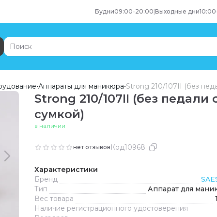
Будни
09:00
-
20:00
|
Выходные дни
10:00
рудование
•
Аппараты для маникюра
•
Strong 210/107II (без пед
Strong 210/107II (без педали 
сумкой)
в наличии
Код
10968
нет отзывов
Характеристики
Бренд
SAE
Тип
Аппарат для мани
Вес товара
Наличие регистрационного удостоверения