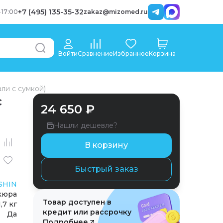
+7 (495) 135-35-32
-
17:00
zakaz@mizomed.ru
Войти
Сравнение
Избранное
Корзина
али с сумкой)
с
24 650 ₽
Нашли дешевле?
В корзину
Быстрый заказ
SHIN
кюра
Товар доступен в
1,7 кг
кредит или рассрочку
Да
Подробнее