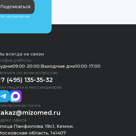
Подписаться
ете согласие на
ы всегда на связи
рафик работы
Будни
09:00
-
20:00
|
Выходные дни
10:00
-
17:00
воните по всем вопросам
+7 (495) 135-35-32
ли пишите в мессенджерах
лектронная почта
zakaz@mizomed.ru
дрес офиса
лица Панфилова, 19с1, Химки,
осковская область, 141407