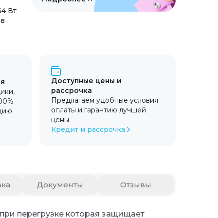
64 Вт
 в
Доступные цены и
ия
рассрочка
ики,
Предлагаем удобные условия
100%
оплаты и гарантию лучшей
цию
цены
Кредит и рассрочка
вка
Документы
Отзывы
при перегрузке которая защищает устройство от пе
 при перегрузке которая защищает