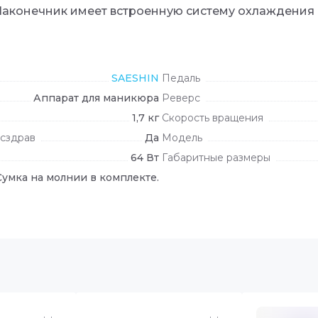
Наконечник имеет встроенную систему охлаждения 
драв
SAESHIN
Педаль
Аппарат для маникюра
Реверс
.
1,7 кг
Скорость вращения
осздрав
Да
Модель
64 Вт
Габаритные размеры
Сумка на молнии в комплекте.
драв
.
в наличии
в наличи