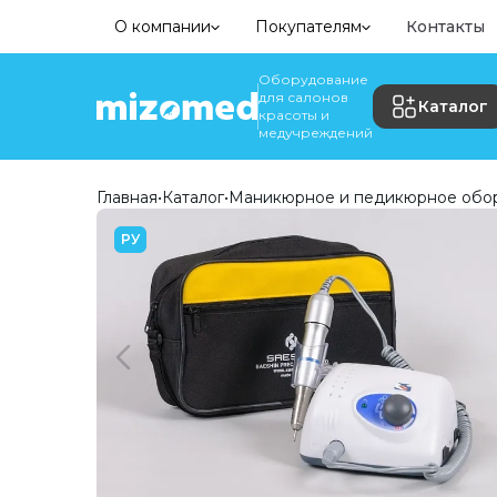
О компании
Покупателям
Контакты
Оборудование
для салонов
Каталог
красоты и
медучреждений
Главная
•
Каталог
•
Маникюрное и педикюрное обо
РУ