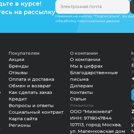
дьте в курсе!
есь на рассылку
Нажимая на кнопку “Подписаться”, вы да
обработку персональных данных
Покупателям
О компании
М
Акции
О компании
Г
Бренды
Мы в цифрах
З
Отзывы
Благодарственные
Оплата и доставка
письма
Обмен и возврат
Дилерам
И
е
Как сделать заказ
Контакты
Кредит
Статьи
Э
Вопросы и ответы
Реквизиты
ООО "Мизомела"
Социальный контракт
ИНН:
9718047844
А
Карта сайта
у
107113, город Москва,
Регионы
М
ул. Маленковская дом