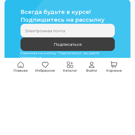
Всегда будьте в курсе!
Подпишитесь на рассылку
Подписаться
Нажимая на кнопку “Подписаться”, вы даете
согласие на
обработку персональных данных
Главная
Избранное
Каталог
Войти
Корзина
Мы всегда на связи
График работы
Будни
09:00
-
20:00
|
Выходные дни
10:00
-
17:00
Звоните по всем вопросам
+7 (495) 135-35-32
Или пишите в мессенджерах