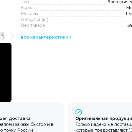
Тип
Электриче
Каркас
Ме
Моторы
1 
Нагрузка (кг)
Вес товара
39
все характеристики
рая доставка
Оригинальная продукц
вляем заказы быстро и в
Только надежные поставщ
ю точку России
которые предоставляют 