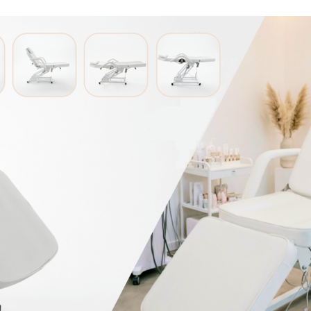
иальный статус вашего салона красоты или медицинского учрежде
омия пространства
нальности позволяют рационально использовать площадь помеще