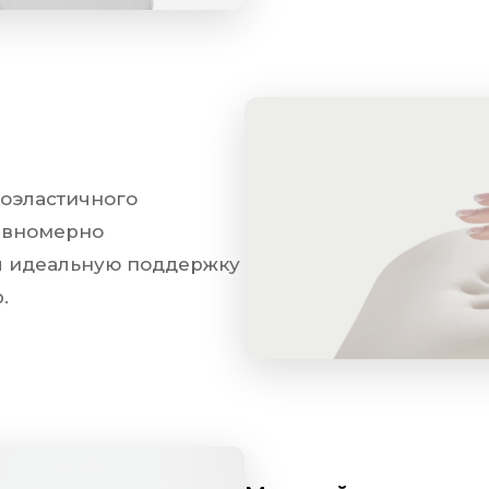
я идеальную поддержку тела в течение длител
оэластичного
Равномерно
ая идеальную поддержку
.
Мощный электропривод
Бесшумный линейный привод с пл