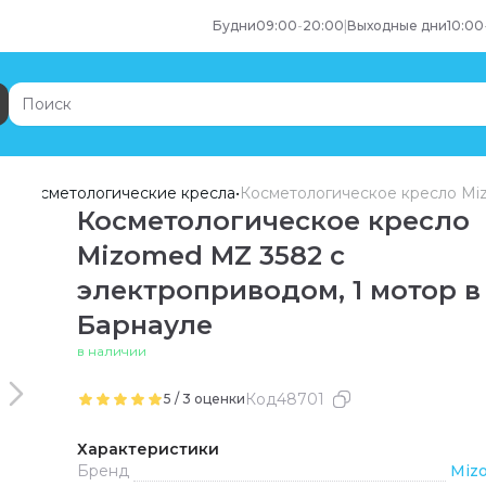
Будни
09:00
-
20:00
|
Выходные дни
10:00
ие
•
Косметологические кресла
•
Косметологическое кресло Mi
Косметологическое кресло
Mizomed MZ 3582 с
электроприводом, 1 мотор
в
Барнауле
в наличии
Код
48701
5
/
3
оценки
Характеристики
Бренд
Miz