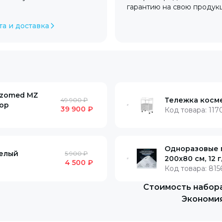
гарантию на свою продук
та и доставка
izomed MZ
Тележка косм
49 900 ₽
тор
39 900 ₽
Код товара:
117
Одноразовые п
Белый
5 900 ₽
200x80 см, 12 г
4 500 ₽
Код товара:
815
Стоимость набора
Экономия