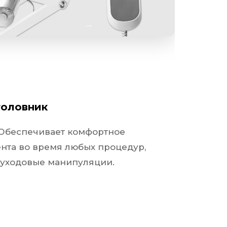
к
вает комфортное положение головы клиента во
головник
 Обеспечивает комфортное
нта во время любых процедур,
 уходовые манипуляции.
Универсальн