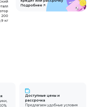
кредит или рассрочку
ский
Подробнее
талл
мотор
200
,9 кг
Доступные цены и
ия
рассрочка
ики,
Предлагаем удобные условия
100%