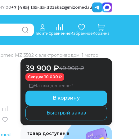
+7 (495) 135-35-32
-
17:00
zakaz@mizomed.ru
Войти
Сравнение
Избранное
Корзина
zomed MZ 3582 с электроприводом, 1 мотор
39 900 ₽
49 900 ₽
Скидка
10 000 ₽
Нашли дешевле?
В корзину
Быстрый заказ
Товар доступен в
omed