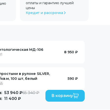
оплаты и гарантию лучшей
цию
цены
Кредит и рассрочка
етологическая МД-106
8 950 ₽
01
ростыни в рулоне SILVER,
/кв.м, 100 шт, белый
590 ₽
65
:
53 940 ₽
65 340 ₽
В корзину
:
11 400 ₽