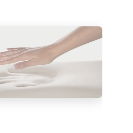
ьных процедур.
авным ходом для точной регулировки: высоты, 