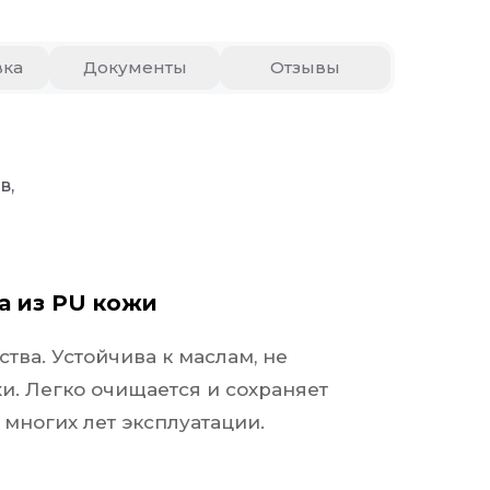
вка
Документы
Отзывы
в,
 кожи
а из PU кожи
ойчива к маслам, не впитывает влагу и запахи.
ства. Устойчива к маслам, не
хи. Легко очищается и сохраняет
многих лет эксплуатации.