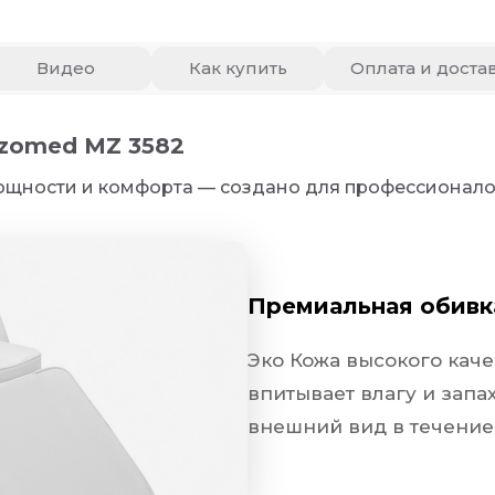
Видео
Как купить
Оплата и доста
omed MZ 3582
ности и комфорта — создано для профессионалов,
izomed MZ 3582
ощности и комфорта — создано для профессионало
Премиальная обивка из PU
Премиальная обивк
Эко Кожа высокого качества. Уст
Эко Кожа высокого каче
впитывает влагу и запа
внешний вид в течение 