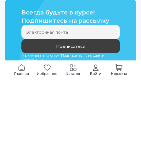
Всегда будьте в курсе!
Подпишитесь на рассылку
Подписаться
Нажимая на кнопку “Подписаться”, вы даете
согласие на
обработку персональных данных
Главная
Избранное
Каталог
Войти
Корзина
Мы всегда на связи
График работы
Будни
09:00
-
20:00
|
Выходные дни
10:00
-
17:00
Звоните по всем вопросам
+7 (495) 135-35-32
Или пишите в мессенджерах