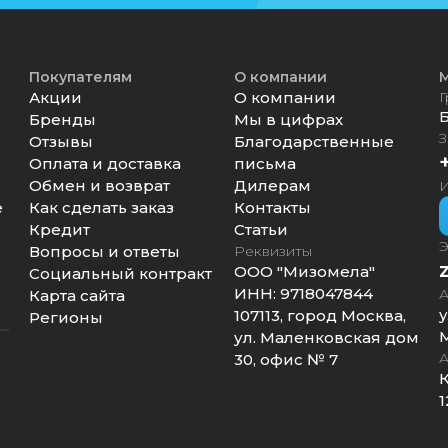
Покупателям
О компании
М
Акции
О компании
Г
Бренды
Мы в цифрах
З
Отзывы
Благодарственные
Оплата и доставка
письма
Обмен и возврат
Дилерам
И
е
Как сделать заказ
Контакты
Кредит
Статьи
Э
Вопросы и ответы
Реквизиты
ООО "Мизомела"
Социальный контракт
ИНН:
9718047844
А
Карта сайта
у
107113, город Москва,
Регионы
М
ул. Маленковская дом
А
30, офис № 7
К
1