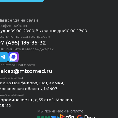
ы всегда на связи
рафик работы
Будни
09:00
-
20:00
|
Выходные дни
10:00
-
17:00
воните по всем вопросам
+7 (495) 135-35-32
ли пишите в мессенджерах
лектронная почта
zakaz@mizomed.ru
дрес офиса
лица Панфилова, 19с1, Химки,
осковская область, 141407
дрес склада
оровинское ш., д.35 стр.1, Москва,
25412
Мы принимаем к оплате