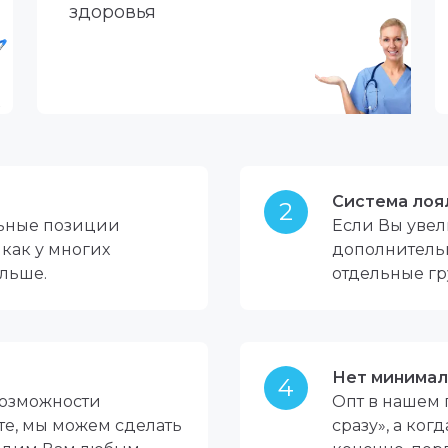
здоровья
Система лоя
2
льные позиции
Если Вы увел
 как у многих
дополнительн
ольше.
отдельные гр
Нет минимал
4
 возможности
Опт в нашем 
те, мы можем сделать
сразу», а ког