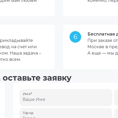
едадим Вам любым
конечно, пер
Бесплатная 
6
 прикладывайте
При заказе о
евод на счет или
Москве в пре
ом. Наша задача –
А еще — мы д
тно всем.
 оставьте заявку
Имя*
Город