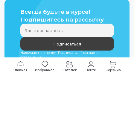
Всегда будьте в курсе!
Подпишитесь на рассылку
Подписаться
Нажимая на кнопку “Подписаться”, вы даете
согласие на
обработку персональных данных
Главная
Избранное
Каталог
Войти
Корзина
Мы всегда на связи
График работы
Будни
09:00
-
20:00
|
Выходные дни
10:00
-
17:00
Звоните по всем вопросам
+7 (495) 135-35-32
Или пишите в мессенджерах