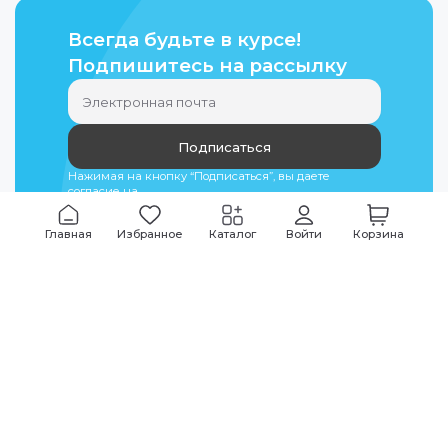
Всегда будьте в курсе!
Подпишитесь на рассылку
Подписаться
Нажимая на кнопку “Подписаться”, вы даете
согласие на
обработку персональных данных
Главная
Избранное
Каталог
Войти
Корзина
Мы всегда на связи
График работы
Будни
09:00
-
20:00
|
Выходные дни
10:00
-
17:00
Звоните по всем вопросам
+7 (495) 135-35-32
Или пишите в мессенджерах