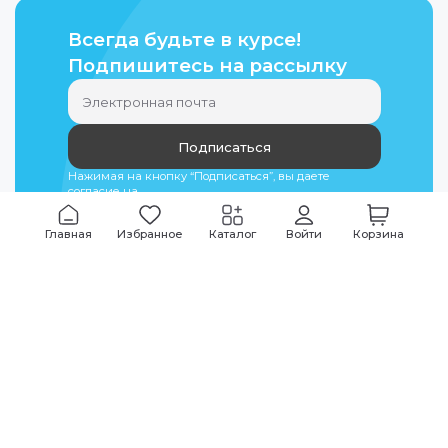
Всегда будьте в курсе!
Подпишитесь на рассылку
Подписаться
Нажимая на кнопку “Подписаться”, вы даете
согласие на
обработку персональных данных
Главная
Избранное
Каталог
Войти
Корзина
Мы всегда на связи
График работы
Будни
09:00
-
20:00
|
Выходные дни
10:00
-
17:00
Звоните по всем вопросам
+7 (495) 135-35-32
Или пишите в мессенджерах