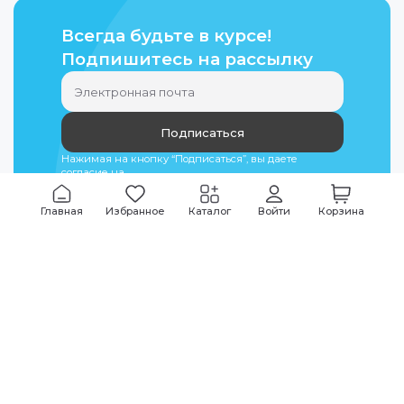
Всегда будьте в курсе!
Подпишитесь на рассылку
Подписаться
Нажимая на кнопку “Подписаться”, вы даете
согласие на
обработку персональных данных
Главная
Избранное
Каталог
Войти
Корзина
Мы всегда на связи
График работы
Будни
09:00
-
20:00
|
Выходные дни
10:00
-
17:00
Звоните по всем вопросам
+7 (495) 135-35-32
Или пишите в мессенджерах