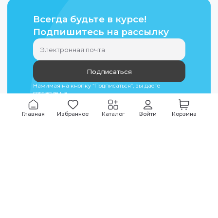
Всегда будьте в курсе!
Подпишитесь на рассылку
Подписаться
Нажимая на кнопку “Подписаться”, вы даете
согласие на
обработку персональных данных
Главная
Избранное
Каталог
Войти
Корзина
Мы всегда на связи
График работы
Будни
09:00
-
20:00
|
Выходные дни
10:00
-
17:00
Звоните по всем вопросам
+7 (495) 135-35-32
Или пишите в мессенджерах