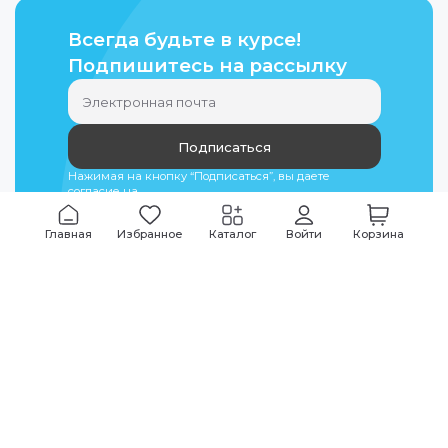
Всегда будьте в курсе!
Подпишитесь на рассылку
Подписаться
Нажимая на кнопку “Подписаться”, вы даете
согласие на
обработку персональных данных
Главная
Избранное
Каталог
Войти
Корзина
Мы всегда на связи
График работы
Будни
09:00
-
20:00
|
Выходные дни
10:00
-
17:00
Звоните по всем вопросам
+7 (495) 135-35-32
Или пишите в мессенджерах