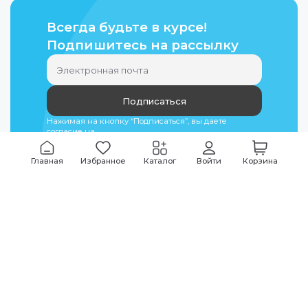
Всегда будьте в курсе!
Подпишитесь на рассылку
Подписаться
Нажимая на кнопку “Подписаться”, вы даете
согласие на
обработку персональных данных
Главная
Избранное
Каталог
Войти
Корзина
Мы всегда на связи
График работы
Будни
09:00
-
20:00
|
Выходные дни
10:00
-
17:00
Звоните по всем вопросам
+7 (495) 135-35-32
Или пишите в мессенджерах