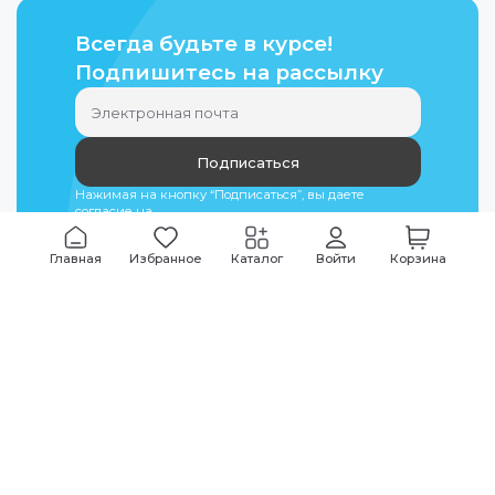
Всегда будьте в курсе!
Подпишитесь на рассылку
Подписаться
Нажимая на кнопку “Подписаться”, вы даете
согласие на
обработку персональных данных
Главная
Избранное
Каталог
Войти
Корзина
Мы всегда на связи
График работы
Будни
09:00
-
20:00
|
Выходные дни
10:00
-
17:00
Звоните по всем вопросам
+7 (495) 135-35-32
Или пишите в мессенджерах