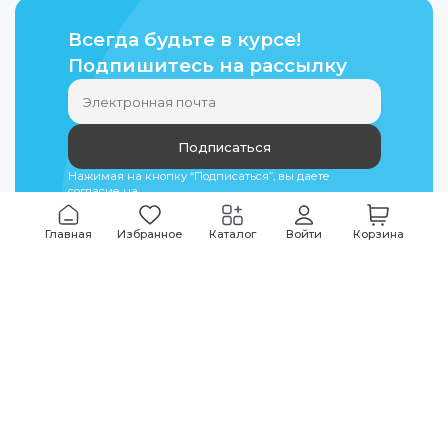
Всегда будьте в курсе!
Подпишитесь на рассылку
Подписаться
Нажимая на кнопку “Подписаться”, вы даете
согласие на
обработку персональных данных
Главная
Избранное
Каталог
Войти
Корзина
Мы всегда на связи
График работы
Будни
09:00
-
20:00
|
Выходные дни
10:00
-
17:00
Звоните по всем вопросам
+7 (495) 135-35-32
Или пишите в мессенджерах