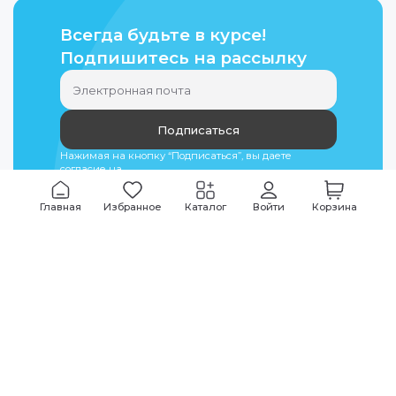
Всегда будьте в курсе!
Подпишитесь на рассылку
Подписаться
Нажимая на кнопку “Подписаться”, вы даете
согласие на
обработку персональных данных
Главная
Избранное
Каталог
Войти
Корзина
Мы всегда на связи
График работы
Будни
09:00
-
20:00
|
Выходные дни
10:00
-
17:00
Звоните по всем вопросам
+7 (495) 135-35-32
Или пишите в мессенджерах