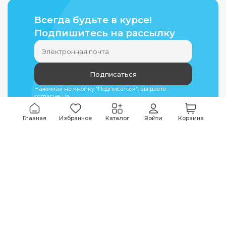
Всегда будьте в курсе!
Подпишитесь на рассылку
Подписаться
Нажимая на кнопку “Подписаться”, вы даете
согласие на
обработку персональных данных
Главная
Избранное
Каталог
Войти
Корзина
Мы всегда на связи
График работы
Будни
09:00
-
20:00
|
Выходные дни
10:00
-
17:00
Звоните по всем вопросам
+7 (495) 135-35-32
Или пишите в мессенджерах