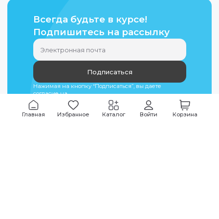
Всегда будьте в курсе!
Подпишитесь на рассылку
Подписаться
Нажимая на кнопку “Подписаться”, вы даете
согласие на
обработку персональных данных
Главная
Избранное
Каталог
Войти
Корзина
Мы всегда на связи
График работы
Будни
09:00
-
20:00
|
Выходные дни
10:00
-
17:00
Звоните по всем вопросам
+7 (495) 135-35-32
Или пишите в мессенджерах