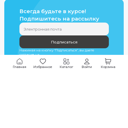
Всегда будьте в курсе!
Подпишитесь на рассылку
Подписаться
Нажимая на кнопку “Подписаться”, вы даете
согласие на
обработку персональных данных
Главная
Избранное
Каталог
Войти
Корзина
Мы всегда на связи
График работы
Будни
09:00
-
20:00
|
Выходные дни
10:00
-
17:00
Звоните по всем вопросам
+7 (495) 135-35-32
Или пишите в мессенджерах