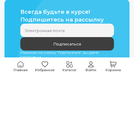
Всегда будьте в курсе!
Подпишитесь на рассылку
Подписаться
Нажимая на кнопку “Подписаться”, вы даете
согласие на
обработку персональных данных
Главная
Избранное
Каталог
Войти
Корзина
Мы всегда на связи
График работы
Будни
09:00
-
20:00
|
Выходные дни
10:00
-
17:00
Звоните по всем вопросам
+7 (495) 135-35-32
Или пишите в мессенджерах