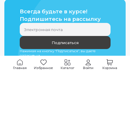
Всегда будьте в курсе!
Подпишитесь на рассылку
Подписаться
Нажимая на кнопку “Подписаться”, вы даете
согласие на
обработку персональных данных
Главная
Избранное
Каталог
Войти
Корзина
Мы всегда на связи
График работы
Будни
09:00
-
20:00
|
Выходные дни
10:00
-
17:00
Звоните по всем вопросам
+7 (495) 135-35-32
Или пишите в мессенджерах