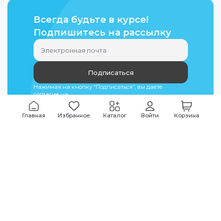
Всегда будьте в курсе!
Подпишитесь на рассылку
Подписаться
Нажимая на кнопку “Подписаться”, вы даете
согласие на
обработку персональных данных
Главная
Избранное
Каталог
Войти
Корзина
Мы всегда на связи
График работы
Будни
09:00
-
20:00
|
Выходные дни
10:00
-
17:00
Звоните по всем вопросам
+7 (495) 135-35-32
Или пишите в мессенджерах