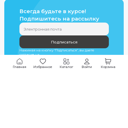
Всегда будьте в курсе!
Подпишитесь на рассылку
Подписаться
Нажимая на кнопку “Подписаться”, вы даете
согласие на
обработку персональных данных
Главная
Избранное
Каталог
Войти
Корзина
Мы всегда на связи
График работы
Будни
09:00
-
20:00
|
Выходные дни
10:00
-
17:00
Звоните по всем вопросам
+7 (495) 135-35-32
Или пишите в мессенджерах